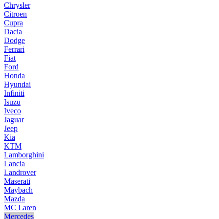
Chrysler
Citroen
Cupra
Dacia
Dodge
Ferrari
Fiat
Ford
Honda
Hyundai
Infiniti
Isuzu
Iveco
Jaguar
Jeep
Kia
KTM
Lamborghini
Lancia
Landrover
Maserati
Maybach
Mazda
MC Laren
Mercedes