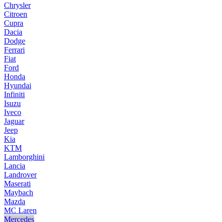
Chrysler
Citroen
Cupra
Dacia
Dodge
Ferrari
Fiat
Ford
Honda
Hyundai
Infiniti
Isuzu
Iveco
Jaguar
Jeep
Kia
KTM
Lamborghini
Lancia
Landrover
Maserati
Maybach
Mazda
MC Laren
Mercedes