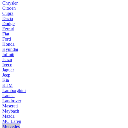
Chrysler
Citroen
Cupra
Dacia
Dodge
Ferrari
Fiat
Ford
Honda
Hyundai
Infiniti
Isuzu
Iveco
Jaguar
Jeep
Kia
KTM
Lamborghini
Lancia
Landrover
Maserati
Maybach
Mazda
MC Laren
Mercedes