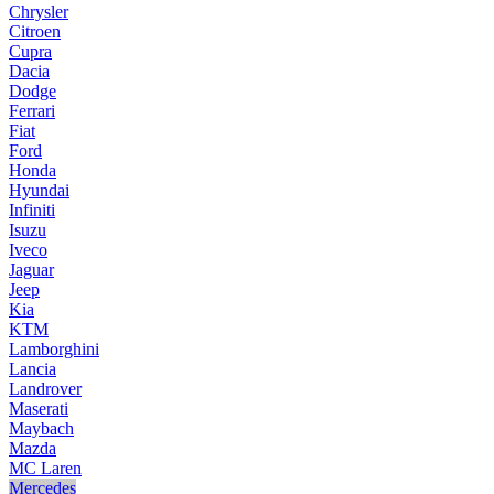
Chrysler
Citroen
Cupra
Dacia
Dodge
Ferrari
Fiat
Ford
Honda
Hyundai
Infiniti
Isuzu
Iveco
Jaguar
Jeep
Kia
KTM
Lamborghini
Lancia
Landrover
Maserati
Maybach
Mazda
MC Laren
Mercedes