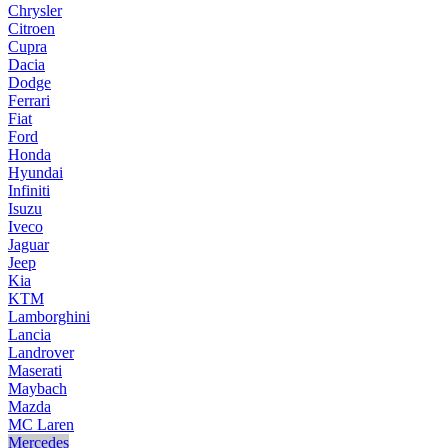
Chrysler
Citroen
Cupra
Dacia
Dodge
Ferrari
Fiat
Ford
Honda
Hyundai
Infiniti
Isuzu
Iveco
Jaguar
Jeep
Kia
KTM
Lamborghini
Lancia
Landrover
Maserati
Maybach
Mazda
MC Laren
Mercedes