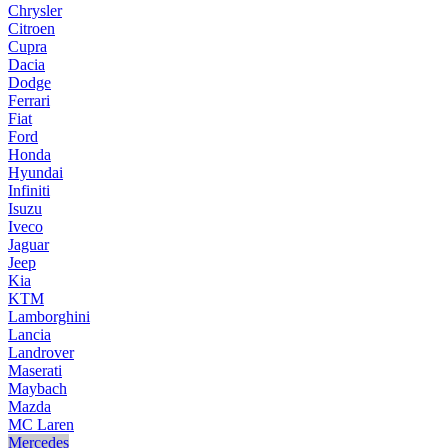
Chrysler
Citroen
Cupra
Dacia
Dodge
Ferrari
Fiat
Ford
Honda
Hyundai
Infiniti
Isuzu
Iveco
Jaguar
Jeep
Kia
KTM
Lamborghini
Lancia
Landrover
Maserati
Maybach
Mazda
MC Laren
Mercedes