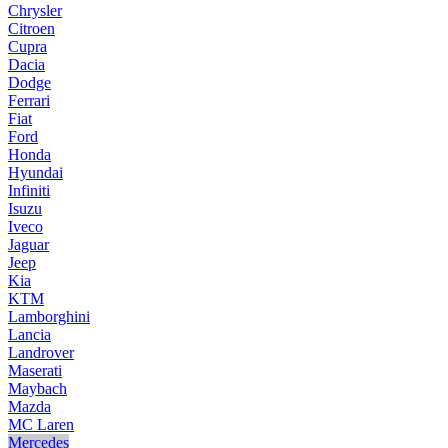
Chrysler
Citroen
Cupra
Dacia
Dodge
Ferrari
Fiat
Ford
Honda
Hyundai
Infiniti
Isuzu
Iveco
Jaguar
Jeep
Kia
KTM
Lamborghini
Lancia
Landrover
Maserati
Maybach
Mazda
MC Laren
Mercedes