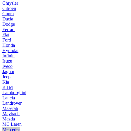
Chrysler
Citroen
Cupra
Dacia
Dodge
Ferrari
Fiat
Ford
Honda
Hyundai
Infiniti
Isuzu
Iveco
Jaguar
Jeep
Kia
KTM
Lamborghini
Lancia
Landrover
Maserati
Maybach
Mazda
MC Laren
Mercedes