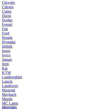
Chrysler
Citroen
Cupra
Dacia
Dodge
Ferrari
Fiat
Ford
Honda
Hyundai
Infiniti
Isuzu
Iveco
Jaguar
Jeep
Kia
KTM
Lamborghini
Lancia
Landrover
Maserati
Maybach
Mazda
MC Laren
Mercedes