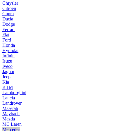
Chrysler
Citroen
Cupra
Dacia
Dodge
Ferrari
Fiat
Ford
Honda
Hyundai
Infiniti
Isuzu
Iveco
Jaguar
Jeep
Kia
KTM
Lamborghini
Lancia
Landrover
Maserati
Maybach
Mazda
MC Laren
Mercedes