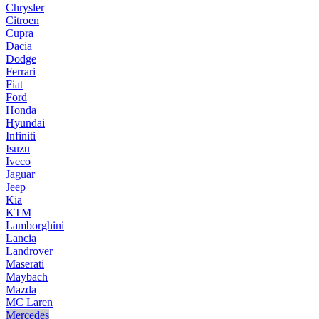
Chrysler
Citroen
Cupra
Dacia
Dodge
Ferrari
Fiat
Ford
Honda
Hyundai
Infiniti
Isuzu
Iveco
Jaguar
Jeep
Kia
KTM
Lamborghini
Lancia
Landrover
Maserati
Maybach
Mazda
MC Laren
Mercedes