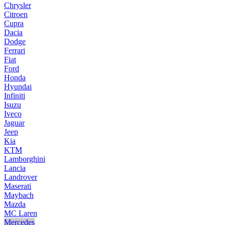
Chrysler
Citroen
Cupra
Dacia
Dodge
Ferrari
Fiat
Ford
Honda
Hyundai
Infiniti
Isuzu
Iveco
Jaguar
Jeep
Kia
KTM
Lamborghini
Lancia
Landrover
Maserati
Maybach
Mazda
MC Laren
Mercedes