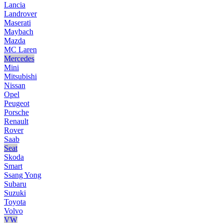
Lancia
Landrover
Maserati
Maybach
Mazda
MC Laren
Mercedes
Mini
Mitsubishi
Nissan
Opel
Peugeot
Porsche
Renault
Rover
Saab
Seat
Skoda
Smart
Ssang Yong
Subaru
Suzuki
Toyota
Volvo
VW