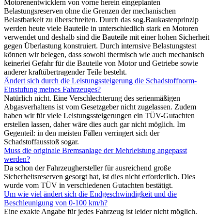
Motorenentwicklern von vorne herein eingeplanten
Belastungsreserven ohne die Grenzen der mechanischen
Belastbarkeit zu überschreiten. Durch das sog.Baukastenprinzip
werden heute viele Bauteile in unterschiedlich stark en Motoren
verwendet und deshalb sind die Bauteile mit einer hohen Sicherheit
gegen Überlastung konstruiert. Durch internsive Belastungstest
können wir belegen, dass sowohl thermisch wie auch mechanisch
keinerlei Gefahr für die Bauteile von Motor und Getriebe sowie
anderer kraftübertragender Teile besteht.
Ändert sich durch die Leistungssteigerung die Schadstoffnorm-
Einstufung meines Fahrzeuges?
Natürlich nicht. Eine Verschlechterung des serienmäßigen
Abgasverhaltens ist vom Gesetzgeber nicht zugelassen. Zudem
haben wir für viele Leistungssteigerungen ein TÜV-Gutachten
erstellen lassen, daher wäre dies auch gar nicht möglich. Im
Gegenteil: in den meisten Fällen verringert sich der
Schadstoffausstoß sogar.
Muss die originale Bremsanlage der Mehrleistung angepasst
werden?
Da schon der Fahrzeughersteller für ausreichend große
Sicherheitsreserven gesorgt hat, ist dies nicht erforderlich. Dies
wurde vom TÜV in verschiedenen Gutachten bestätigt.
Um wie viel ändert sich die Endgeschwindigkeit und die
Beschleunigung von 0-100 km/h?
Eine exakte Angabe für jedes Fahrzeug ist leider nicht möglich.