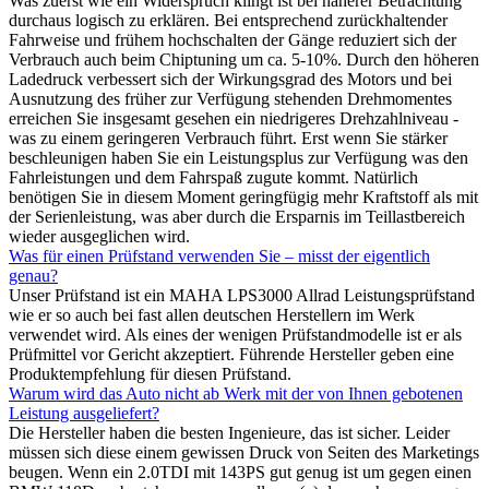
Was zuerst wie ein Widerspruch klingt ist bei näherer Betrachtung
durchaus logisch zu erklären. Bei entsprechend zurückhaltender
Fahrweise und frühem hochschalten der Gänge reduziert sich der
Verbrauch auch beim Chiptuning um ca. 5-10%. Durch den höheren
Ladedruck verbessert sich der Wirkungsgrad des Motors und bei
Ausnutzung des früher zur Verfügung stehenden Drehmomentes
erreichen Sie insgesamt gesehen ein niedrigeres Drehzahlniveau -
was zu einem geringeren Verbrauch führt. Erst wenn Sie stärker
beschleunigen haben Sie ein Leistungsplus zur Verfügung was den
Fahrleistungen und dem Fahrspaß zugute kommt. Natürlich
benötigen Sie in diesem Moment geringfügig mehr Kraftstoff als mit
der Serienleistung, was aber durch die Ersparnis im Teillastbereich
wieder ausgeglichen wird.
Was für einen Prüfstand verwenden Sie – misst der eigentlich
genau?
Unser Prüfstand ist ein MAHA LPS3000 Allrad Leistungsprüfstand
wie er so auch bei fast allen deutschen Herstellern im Werk
verwendet wird. Als eines der wenigen Prüfstandmodelle ist er als
Prüfmittel vor Gericht akzeptiert. Führende Hersteller geben eine
Produktempfehlung für diesen Prüfstand.
Warum wird das Auto nicht ab Werk mit der von Ihnen gebotenen
Leistung ausgeliefert?
Die Hersteller haben die besten Ingenieure, das ist sicher. Leider
müssen sich diese einem gewissen Druck von Seiten des Marketings
beugen. Wenn ein 2.0TDI mit 143PS gut genug ist um gegen einen