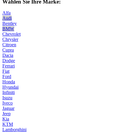
Wählen Sie Ihre Marke:
Alfa
Audi
Bentley
BMW
Chevrolet
Chrysler
Citroen
Cupra
Dacia
Dodge
Ferrari
Fiat
Ford
Honda
Hyundai
Infiniti
Isuzu
Iveco
Jaguar
Jeep
Kia
KTM
Lamborghini