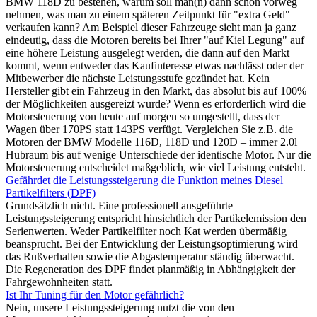
BMW 118D zu bestehen, warum soll man(n) dann schon vorweg
nehmen, was man zu einem späteren Zeitpunkt für "extra Geld"
verkaufen kann? Am Beispiel dieser Fahrzeuge sieht man ja ganz
eindeutig, dass die Motoren bereits bei Ihrer "auf Kiel Legung" auf
eine höhere Leistung ausgelegt werden, die dann auf den Markt
kommt, wenn entweder das Kaufinteresse etwas nachlässt oder der
Mitbewerber die nächste Leistungsstufe gezündet hat. Kein
Hersteller gibt ein Fahrzeug in den Markt, das absolut bis auf 100%
der Möglichkeiten ausgereizt wurde? Wenn es erforderlich wird die
Motorsteuerung von heute auf morgen so umgestellt, dass der
Wagen über 170PS statt 143PS verfügt. Vergleichen Sie z.B. die
Motoren der BMW Modelle 116D, 118D und 120D – immer 2.0l
Hubraum bis auf wenige Unterschiede der identische Motor. Nur die
Motorsteuerung entscheidet maßgeblich, wie viel Leistung entsteht.
Gefährdet die Leistungssteigerung die Funktion meines Diesel
Partikelfilters (DPF)
Grundsätzlich nicht. Eine professionell ausgeführte
Leistungssteigerung entspricht hinsichtlich der Partikelemission den
Serienwerten. Weder Partikelfilter noch Kat werden übermäßig
beansprucht. Bei der Entwicklung der Leistungsoptimierung wird
das Rußverhalten sowie die Abgastemperatur ständig überwacht.
Die Regeneration des DPF findet planmäßig in Abhängigkeit der
Fahrgewohnheiten statt.
Ist Ihr Tuning für den Motor gefährlich?
Nein, unsere Leistungssteigerung nutzt die von den